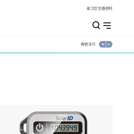
로그인
인증센터
검
전
색
체
열
메
기
뉴
열
기
화면크기
확
축
대
소