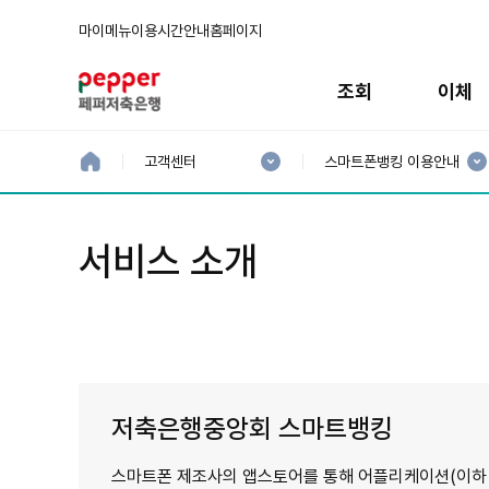
마이메뉴
이용시간안내
홈페이지
주
메
조회
이체
뉴
현
현
재
재
홈
고객센터
스마트폰뱅킹 이용안내
으
1
2
로
분
분
류
류
:
:
서비스 소개
저축은행중앙회 스마트뱅킹
스마트폰 제조사의 앱스토어를 통해 어플리케이션(이하 