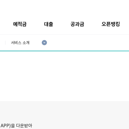
예적금
대출
공과금
오픈뱅킹
현
재
서비스 소개
3
분
류
:
APP)을 다운받아