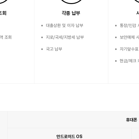
조회
각종 납부
대출상환 및 이자 납부
통장/인감
액 조회
지로/국세/지방세 납부
보안매체 
국고 납부
자기앞수표
현금/체크 
휴대폰
안드로이드 OS