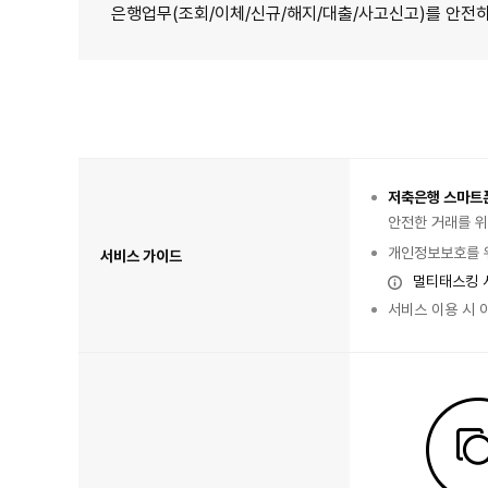
은행업무(조회/이체/신규/해지/대출/사고신고)를 안전
서
비
스
소
저축은행 스마트
개
표
안전한 거래를 
이
며
서
개인정보보호를 위
서비스 가이드
비
스
멀티태스킹 
가
이
드,
서비스 이용 시 
주
요
서
비
스
항
목
이
있
습
니
다.