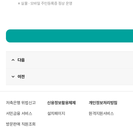
※ 실물 · 모바일 주민등록증 정상 운영
고
객
센
다음
터
게
시
판
표
이전
이
며
다
음,
이
전
항
목
이
저축은행 위법신고
신용정보활용체제
개인정보처리방침
있
습
니
다.
서민금융 서비스
설치페이지
원격지원서비스
방문판매 직원조회